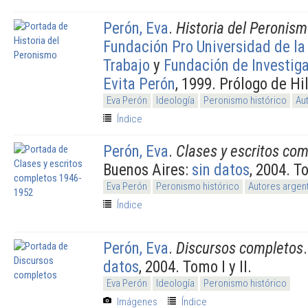
Perón, Eva
.
Historia del Peronis
Fundación Pro Universidad de la
Trabajo
y
Fundación de Investiga
Evita Perón
, 1999. Prólogo de Hi
Eva Perón
Ideología
Peronismo histórico
Au
Índice
Perón, Eva
.
Clases y escritos co
Buenos Aires:
sin datos
, 2004. To
Eva Perón
Peronismo histórico
Autores argen
Índice
Perón, Eva
.
Discursos completos
datos
, 2004. Tomo I y II.
Eva Perón
Ideología
Peronismo histórico
Imágenes
Índice