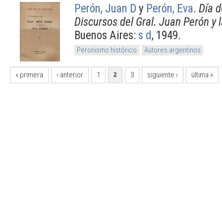
Perón, Juan D
y
Perón, Eva
.
Día d
Discursos del Gral. Juan Perón y 
Buenos Aires:
s d
, 1949.
Peronismo histórico
Autores argentinos
PÁGINAS
« primera
‹ anterior
1
3
siguiente ›
última »
2