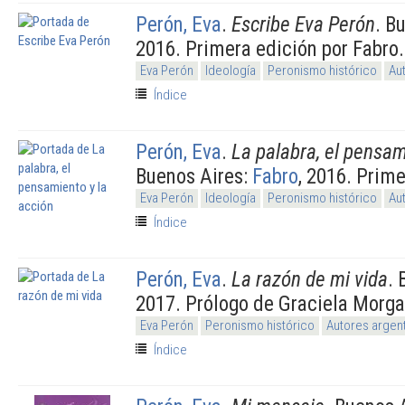
Perón, Eva
.
Escribe Eva Perón
. B
2016. Primera edición por Fabro.
Eva Perón
Ideología
Peronismo histórico
Au
Índice
Perón, Eva
.
La palabra, el pensam
Buenos Aires:
Fabro
, 2016. Prime
Eva Perón
Ideología
Peronismo histórico
Au
Índice
Perón, Eva
.
La razón de mi vida
. 
2017. Prólogo de Graciela Morg
Eva Perón
Peronismo histórico
Autores argen
Índice