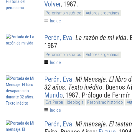
Volver
, 1987.
Peronismo histórico
Autores argentinos
Índice
Perón, Eva
.
La razón de mi vida
. 
1987.
Peronismo histórico
Autores argentinos
Índice
Perón, Eva
.
Mi Mensaje. El libro 
32 años. Texto inédito
. Buenos A
Mundo
, 1987. Prólogo de Fermín
Eva Perón
Ideología
Peronismo histórico
Au
Índice
Perón, Eva
.
Mi mensaje. El testa
Evita
. Buenos Aires:
Futuro
, 1994