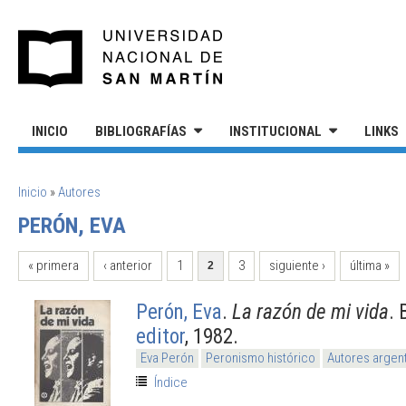
Pasar al contenido principal
UNIVERSIDAD NACIONAL DE S
INICIO
BIBLIOGRAFÍAS
INSTITUCIONAL
LINKS
SE ENCUENTRA USTED AQUÍ
Inicio
»
Autores
PERÓN, EVA
PÁGINAS
« primera
‹ anterior
1
3
siguiente ›
última »
2
Perón, Eva
.
La razón de mi vida
. 
editor
, 1982.
Eva Perón
Peronismo histórico
Autores argen
Índice