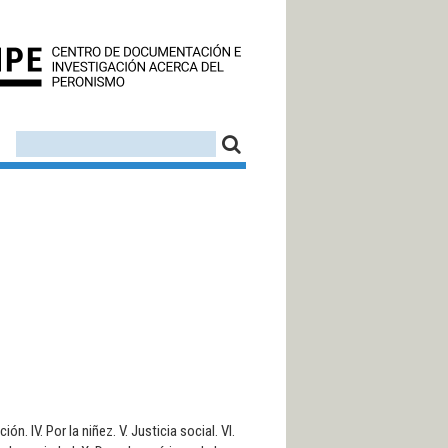
CEDINPE - CENTRO D
FORMULARIO DE BÚSQUEDA
BUSCAR
n. IV. Por la niñez. V. Justicia social. VI.