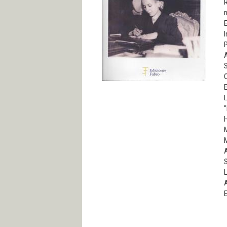
R
m
E
I
P
A
S
O
E
L
"
M
A
S
L
A
E