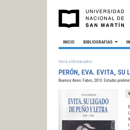
Pasar al contenido principal
UN
INICIO
BIBLIOGRAFÍAS
I
SE ENCUENTRA USTED AQUÍ
Inicio
»
Destacados
PERÓN, EVA. EVITA, SU 
Buenos Aires: Fabro, 2010. Estudio prelimi
Í
E
I
I