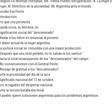
eligión-Fe-Normas cristianas. VIII. Patria-Pueblo-Recuperación. IX. La mujer e
ujer. XI. Derechos de la ancianidad. XII. Argentina ante el mundo.
scribe Eva Perón.
ntroducción.
or que soy peronista.
yuda socia, sí; limosna, no.
ignificación social del "descamisado".
lvidar a los niños es renunciar al porvenir.
l deber actual de la mujer argentina.
a justicia social se consolida con una mayor producción.
Después que uno está perdido, no lo salvan ni los santos".
Hacia la total emancipación de los "descamisados" del campo.
Mis conversaciones con el General Perón.
ensaje de gratitud a los "descamisados".
nte la proximidad del día de la raza.
ignificado nacional del 12 de octubre.
os rezagados del despertar nacional.
nte la tercera batalla electoral.
l pueblo quiere soluciones argentinas para los problemas argentinos.