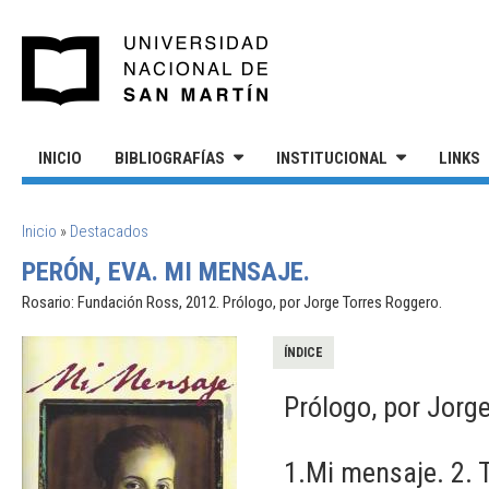
Pasar al contenido principal
UNIVERSIDAD NACIONAL DE S
INICIO
BIBLIOGRAFÍAS
INSTITUCIONAL
LINKS
SE ENCUENTRA USTED AQUÍ
Inicio
»
Destacados
PERÓN, EVA. MI MENSAJE.
Rosario: Fundación Ross, 2012. Prólogo, por Jorge Torres Roggero.
ÍNDICE
Prólogo, por Jorg
1.Mi mensaje. 2. T