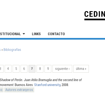
IVERSIDAD NACIONAL DE SAN MARTÍN
NSTITUCIONAL
LINKS
CONTACTO
s
»
Bibliografías
3
4
5
6
8
9
siguiente ›
última »
7
 Shadow of Perón. Juan Atilio Bramuglia and the second line of
t movement
. Buenos Aires:
Stanford university
, 2008.
co
Autores extranjeros