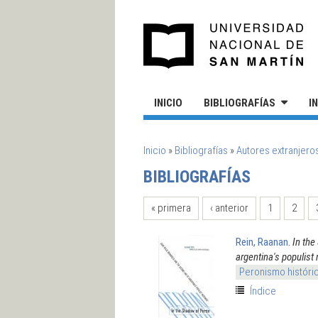
Pasar al contenido principal
UN
INICIO
BIBLIOGRAFÍAS
I
SE ENCUENTRA USTED AQUÍ
Inicio
»
Bibliografías
»
Autores extranjero
BIBLIOGRAFÍAS
PÁGINAS
« primera
‹ anterior
1
2
Rein, Raanan
.
In the
argentina's populis
Peronismo históri
Índice