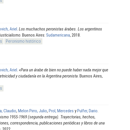
os
vich, Ariel
.
Los muchachos peronistas árabes. Los argentinos
justicialismo
. Buenos Aires:
Sudamericana
, 2018.
os
Peronismo histórico
vich, Ariel
.
«Para un árabe de bien no puede haber nada mejor que
 etnicidad y ciudadanía en la Argentina peronista
. Buenos Aires,
os
a, Claudio
,
Melon Pirro, Julio
,
Prol, Mercedes
y
Pulfer, Dario
.
onismo 1955-1969 (segunda entrega). Trayectorias, hechos,
ones, correspondencia, publicaciones periódicas y libros de una
, 2022.