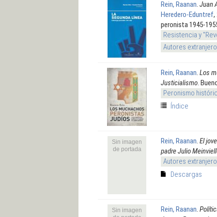
Rein, Raanan
.
Juan A
Heredero-Eduntref
,
peronista 1945-195
Resistencia y "Rev
Autores extranjer
Rein, Raanan
.
Los mu
Justicialismo
. Buen
Peronismo históri
Índice
Rein, Raanan
.
El jov
Sin imagen
de portada
padre Julio Meinviel
Autores extranjer
Descargas
Rein, Raanan
.
Políti
Sin imagen