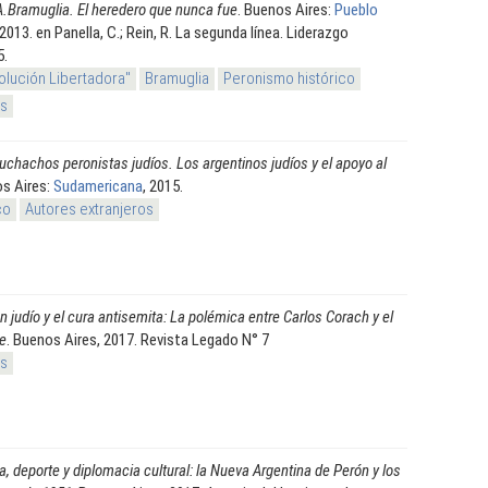
.Bramuglia. El heredero que nunca fue
. Buenos Aires:
Pueblo
 2013. en Panella, C.; Rein, R. La segunda línea. Liderazgo
5.
olución Libertadora"
Bramuglia
Peronismo histórico
os
chachos peronistas judíos. Los argentinos judíos y el apoyo al
os Aires:
Sudamericana
, 2015.
co
Autores extranjeros
en judío y el cura antisemita: La polémica entre Carlos Corach y el
le
. Buenos Aires, 2017. Revista Legado N° 7
os
ca, deporte y diplomacia cultural: la Nueva Argentina de Perón y los