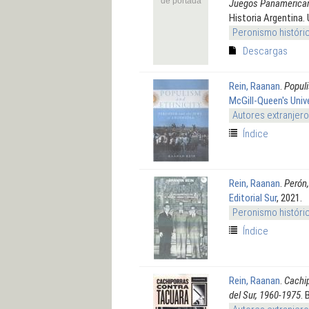
de portada
Juegos Panamerica
Historia Argentina.
Peronismo históri
Descargas
Rein, Raanan
.
Populi
McGill-Queen's Univ
Autores extranjer
Índice
Rein, Raanan
.
Perón,
Editorial Sur
, 2021.
Peronismo históri
Índice
Rein, Raanan
.
Cachip
del Sur, 1960-1975
. 