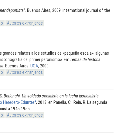
imer deportista"
. Buenos Aires, 2009. international journal of the
co
Autores extranjeros
s grandes relatos a los estudios de «pequeña escala»: algunas
istoriografía del primer peronismo». En:
Temas de historia
na
. Buenos Aires:
UCA
, 2009.
co
Autores extranjeros
G.Borlenghi. Un soldado socialista en la lucha justicialista
.
o Heredero-Eduntref
, 2013. en Panella, C.; Rein, R. La segunda
ronista 1945-1955.
co
Autores extranjeros