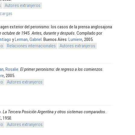
s
Autores extranjeros
cargas
agen exterior del peronismo: los casos de la prensa anglosajona
de octubre de 1945. Antes, durante y después
. Compilado por
ntiago
y
Lerman, Gabriel
. Buenos Aires:
Lumiere
, 2005.
co
Relaciones internacionales
Autores extranjeros
an, Rosalie
.
El primer peronismo: de regreso a los comienzos
.
re
, 2005.
co
Autores extranjeros
o
.
La Tercera Posición Argentina y otros sistemas comparados.
.
E
, 1950.
co
Autores extranjeros