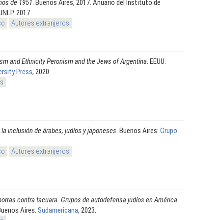
nos de 1951
. Buenos Aires, 2017. Anuario del Instituto de
 UNLP. 2017.
co
Autores extranjeros
sm and Ethnicity Peronism and the Jews of Argentina
. EEUU:
ersity Press
, 2020.
os
 la inclusión de árabes, judíos y japoneses
. Buenos Aires:
Grupo
co
Autores extranjeros
orras contra tacuara. Grupos de autodefensa judíos en América
Buenos Aires:
Sudamericana
, 2023.