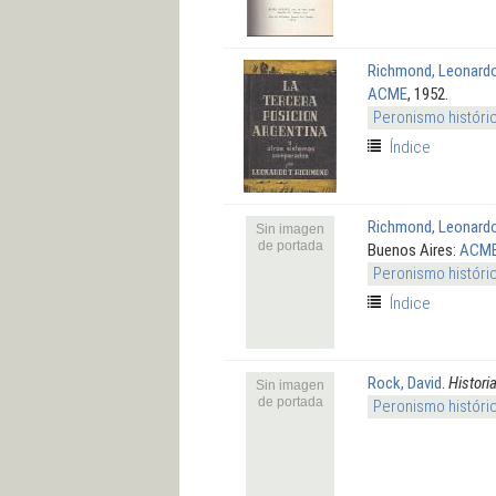
Richmond, Leonard
ACME
, 1952.
Peronismo históri
Índice
Richmond, Leonard
Sin imagen
de portada
Buenos Aires:
ACM
Peronismo históri
Índice
Rock, David
.
Histori
Sin imagen
de portada
Peronismo históri