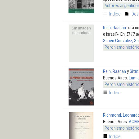
Autores argentino
Índice
Des
Rein, Raanan
.
«La im
Sin imagen
de portada
e israelí». En:
El 17 
Senén González, Sa
Peronismo históri
Rein, Raanan
y
Sitm
Buenos Aires:
Lumie
Peronismo históri
Índice
Richmond, Leonard
Buenos Aires:
ACM
Peronismo históri
Índice