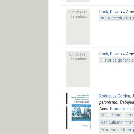
Rock, David
.
La Arge
Sin imagen
de portada
Autores extranjer
Rock, David
.
La Arge
Sin imagen
de portada
Historias generale
Rodríguez Cordeu, 
peronismo. Trabajado
Aires:
Prometeo
, 2
Duhaldismo
Reno
Radicalismo intran
Proceso de Reorga