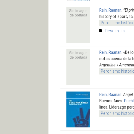
Rein, Raanan
.
"El pr
Sin imagen
de portada
history of sport, 15.
Peronismo históri
Descargas
Rein, Raanan
.
«De lo
Sin imagen
de portada
notas acerca de la h
Argentina y America
Peronismo históri
Rein, Raanan
.
Angel 
Buenos Aires:
Puebl
línea. Liderazgo pe
Peronismo históri