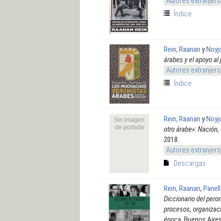
Autores extranjer
Índice
Rein, Raanan
y
Noyjo
árabes y el apoyo al 
Autores extranjer
Índice
Rein, Raanan
y
Noyjo
Sin imagen
de portada
otro árabe»: Nación,
2018.
Autores extranjer
Descargas
Rein, Raanan
,
Panell
Diccionario del per
procesos, organizaci
época
. Buenos Aires