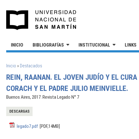
Pasar al contenido principal
UNIVERSIDAD NACIONAL DE S
INICIO
BIBLIOGRAFÍAS
INSTITUCIONAL
LINKS
SE ENCUENTRA USTED AQUÍ
Inicio
»
Destacados
REIN, RAANAN. EL JOVEN JUDÍO Y EL CUR
CORACH Y EL PADRE JULIO MEINVIELLE.
Buenos Aires, 2017. Revista Legado N° 7
DESCARGAS
legado7.pdf
[PDF,14MB]