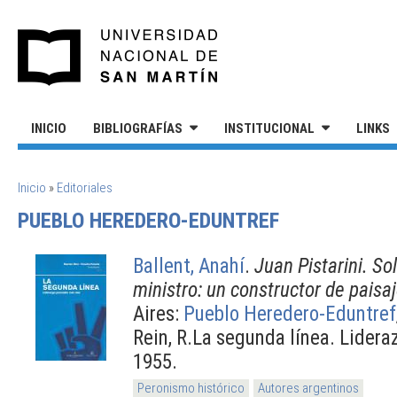
Pasar al contenido principal
UNIVERSIDAD NACIONAL DE S
INICIO
BIBLIOGRAFÍAS
INSTITUCIONAL
LINKS
SE ENCUENTRA USTED AQUÍ
Inicio
»
Editoriales
PUEBLO HEREDERO-EDUNTREF
Ballent, Anahí
.
Juan Pistarini. So
ministro: un constructor de paisaj
Aires:
Pueblo Heredero-Eduntref
Rein, R.La segunda línea. Lidera
1955.
Peronismo histórico
Autores argentinos