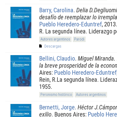
Barry, Carolina
.
Delia D.Degliuomi
desafío de reemplazar lo irrempl
Pueblo Heredero-Eduntref
, 2013
R. La segunda línea. Liderazgo 
Autores argentinos
Parodi
Descargas
Bellini, Claudio
.
Miguel Miranda. E
la breve prosperidad de la econo
Aires:
Pueblo Heredero-Eduntref
Rein, R.La segunda línea. Lidera
1955.
Peronismo histórico
Autores argentinos
Bernetti, Jorge
.
Héctor J.Cámpora
exilio
. Buenos Aires:
Pueblo Here