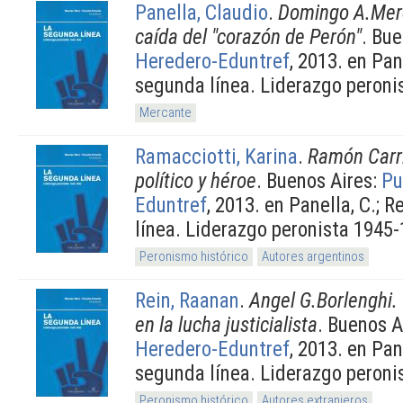
Panella, Claudio
.
Domingo A.Mer
caída del "corazón de Perón"
. Bu
Heredero-Eduntref
, 2013. en Pane
segunda línea. Liderazgo peroni
Mercante
Ramacciotti, Karina
.
Ramón Carri
político y héroe
. Buenos Aires:
Pu
Eduntref
, 2013. en Panella, C.; R
línea. Liderazgo peronista 1945-
Peronismo histórico
Autores argentinos
Rein, Raanan
.
Angel G.Borlenghi. 
en la lucha justicialista
. Buenos A
Heredero-Eduntref
, 2013. en Pane
segunda línea. Liderazgo peroni
Peronismo histórico
Autores extranjeros