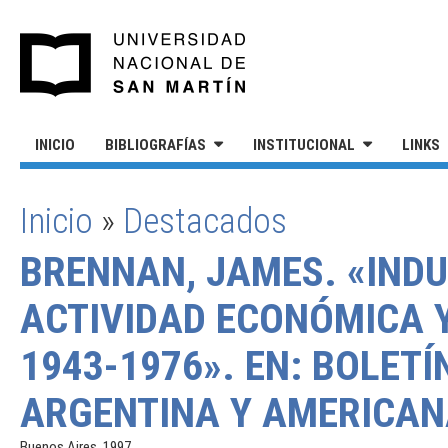
Pasar al contenido principal
UNIVERSIDAD NACIONAL DE S
INICIO
BIBLIOGRAFÍAS
INSTITUCIONAL
LINKS
Inicio
»
Destacados
SE ENCUENTRA USTED AQUÍ
BRENNAN, JAMES. «INDU
ACTIVIDAD ECONÓMICA Y
1943-1976». EN: BOLETÍ
ARGENTINA Y AMERICANA 
Buenos Aires, 1997.