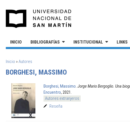
Pasar al contenido principal
UNIVERSIDAD NACIONAL DE S
INICIO
BIBLIOGRAFÍAS
INSTITUCIONAL
LINKS
SE ENCUENTRA USTED AQUÍ
Inicio
»
Autores
BORGHESI, MASSIMO
Borghesi, Massimo
.
Jorge Mario Bergoglio. Una biogr
Encuentro
, 2021.
Autores extranjeros
Reseña