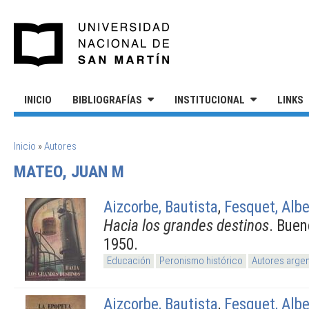
Pasar al contenido principal
UNIVERSIDAD NACIONAL DE S
INICIO
BIBLIOGRAFÍAS
INSTITUCIONAL
LINKS
SE ENCUENTRA USTED AQUÍ
Inicio
»
Autores
MATEO, JUAN M
Aizcorbe, Bautista
,
Fesquet, Albe
Hacia los grandes destinos
. Buen
1950.
Educación
Peronismo histórico
Autores argen
Aizcorbe, Bautista
,
Fesquet, Albe