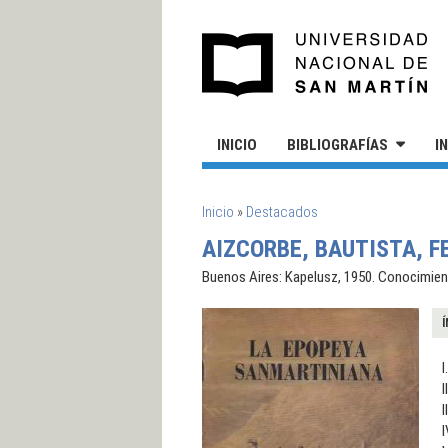
Pasar al contenido principal
UN
INICIO
BIBLIOGRAFÍAS
I
SE ENCUENTRA USTED AQUÍ
Inicio
»
Destacados
AIZCORBE, BAUTISTA, F
Buenos Aires: Kapelusz, 1950. Conocimient
Í
I
I
I
I