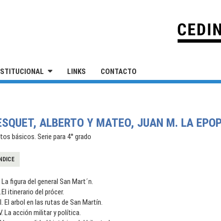
IVERSIDAD NACIONAL DE SAN MARTÍN
NSTITUCIONAL
LINKS
CONTACTO
ESQUET, ALBERTO Y MATEO, JUAN M. LA EP
os básicos. Serie para 4° grado
NDICE
. La figura del general San Mart´n.
I.El itinerario del prócer.
II. El arbol en las rutas de San Martín.
V. La acción militar y política.