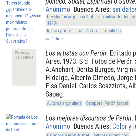
político, Social, Espiritual o Subv
Anónimo
. Buenos Aires:
sin dato
Revolución argentina. Gobierno militar de Onganí
1973)
Iglesia y peronismo
Autores argentinos
Índice
Los artistas con Perón
. Editado 
Sin imagen
de portada
Aires, 1973. S d. Fotos de Perón
A.Anchart, Dorita Burgos, Virgin
Hidalgo, Alberto Olmedo, Jorge P
Elsa Daniel, Carlos Scazziota, Alb
Sapag.
Autores argentinos
Cámpora, Perón, Isabel
Los mejores discursos de Perón
.
Anónimo
. Buenos Aires:
Color y l
Cámpora, Perón, Isabel
Autores argentinos