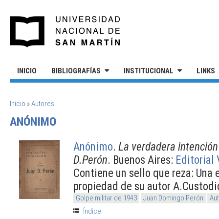
Pasar al contenido principal
UNIVERSIDAD NACIONAL DE S
INICIO
BIBLIOGRAFÍAS
INSTITUCIONAL
LINKS
SE ENCUENTRA USTED AQUÍ
Inicio
»
Autores
ANÓNIMO
Anónimo
.
La verdadera intención
D.Perón
. Buenos Aires:
Editorial
Contiene un sello que reza: Una 
propiedad de su autor A.Custodi
Golpe militar de 1943
Juan Domingo Perón
Aut
Índice