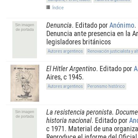
Índice
Denuncia
. Editado por
Anónimo
.
Sin imagen
de portada
Denuncia ante presencia en la A
legisladores británicos
Autores argentinos
Renovación justicialista y 
El Hitler Argentino
. Editado por
A
Aires, c 1945.
Autores argentinos
Peronismo histórico
La resistencia peronista. Docum
Sin imagen
de portada
historia nacional
. Editado por
An
c 1971. Material de una organiza
Reproduce el informe del Oficial