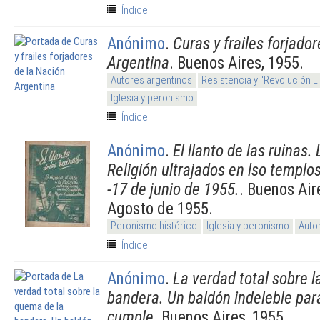
Índice
Anónimo
.
Curas y frailes forjado
Argentina
. Buenos Aires, 1955.
Autores argentinos
Resistencia y "Revolución L
Iglesia y peronismo
Índice
Anónimo
.
El llanto de las ruinas. 
Religión ultrajados en lso templo
-17 de junio de 1955.
. Buenos Air
Agosto de 1955.
Peronismo histórico
Iglesia y peronismo
Auto
Índice
Anónimo
.
La verdad total sobre 
bandera. Un baldón indeleble para
cumple
. Buenos Aires, 1955.