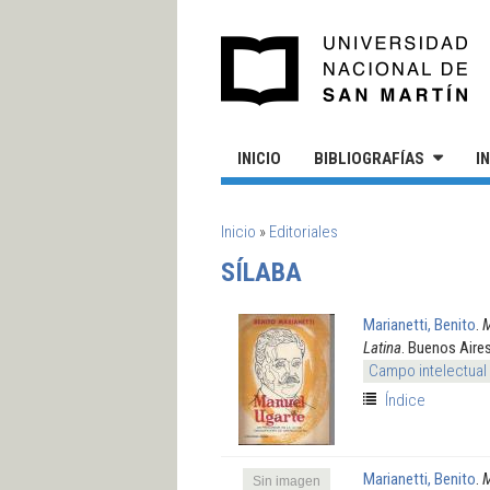
Pasar al contenido principal
UN
INICIO
BIBLIOGRAFÍAS
I
SE ENCUENTRA USTED AQUÍ
Inicio
»
Editoriales
SÍLABA
Marianetti, Benito
.
M
Latina
. Buenos Aire
Campo intelectual
Índice
Marianetti, Benito
.
M
Sin imagen