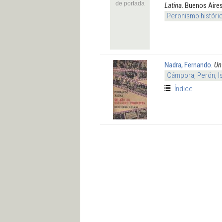
de portada
Latina
. Buenos Aire
Peronismo históri
Nadra, Fernando
.
Un
Cámpora, Perón, I
Índice