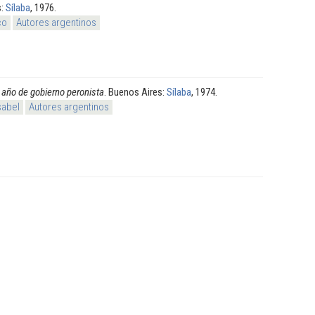
s:
Sílaba
, 1976.
co
Autores argentinos
 año de gobierno peronista
. Buenos Aires:
Sílaba
, 1974.
sabel
Autores argentinos