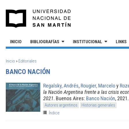
Pasar al contenido principal
UNIVERSIDAD NACIONAL DE S
INICIO
BIBLIOGRAFÍAS
INSTITUCIONAL
LINKS
SE ENCUENTRA USTED AQUÍ
Inicio
»
Editoriales
BANCO NACIÓN
Regalsky, Andrés
,
Rougier, Marcelo
y
Roze
la Nación Argentina frente a las crisis ec
2021
. Buenos Aires:
Banco Nación
, 2021.
Autores argentinos
Historias generales
Índice