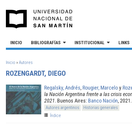
Pasar al contenido principal
UNIVERSIDAD NACIONAL DE S
INICIO
BIBLIOGRAFÍAS
INSTITUCIONAL
LINKS
SE ENCUENTRA USTED AQUÍ
Inicio
»
Autores
ROZENGARDT, DIEGO
Regalsky, Andrés
,
Rougier, Marcelo
y
Roze
la Nación Argentina frente a las crisis ec
2021
. Buenos Aires:
Banco Nación
, 2021.
Autores argentinos
Historias generales
Índice