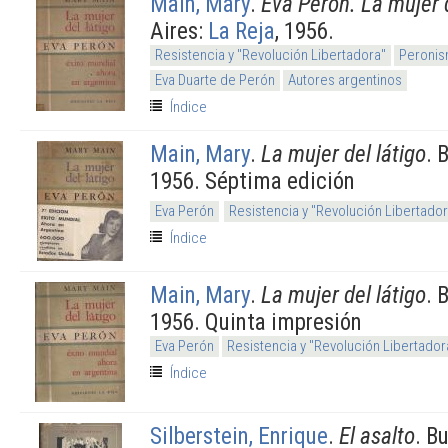
Main, Mary
.
Eva Perón. La mujer d
Aires:
La Reja
, 1956.
Resistencia y "Revolución Libertadora"
Peronis
Eva Duarte de Perón
Autores argentinos
Índice
Main, Mary
.
La mujer del látigo
. 
1956. Séptima edición
Eva Perón
Resistencia y "Revolución Libertador
Índice
Main, Mary
.
La mujer del látigo
. 
1956. Quinta impresión
Eva Perón
Resistencia y "Revolución Libertador
Índice
Silberstein, Enrique
.
El asalto
. B