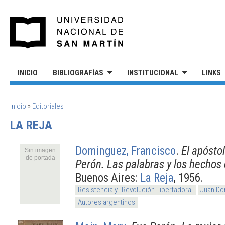
Pasar al contenido principal
UNIVERSIDAD NACIONAL DE S
INICIO
BIBLIOGRAFÍAS
INSTITUCIONAL
LINKS
SE ENCUENTRA USTED AQUÍ
Inicio
»
Editoriales
LA REJA
Dominguez, Francisco
.
El apósto
Sin imagen
de portada
Perón. Las palabras y los hechos 
Buenos Aires:
La Reja
, 1956.
Resistencia y "Revolución Libertadora"
Juan Do
Autores argentinos