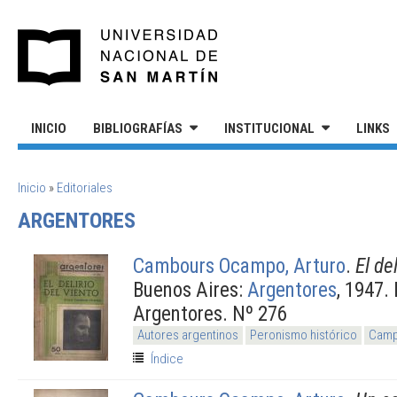
Pasar al contenido principal
UNIVERSIDAD NACIONAL DE S
INICIO
BIBLIOGRAFÍAS
INSTITUCIONAL
LINKS
SE ENCUENTRA USTED AQUÍ
Inicio
»
Editoriales
ARGENTORES
Cambours Ocampo, Arturo
.
El de
Buenos Aires:
Argentores
, 1947.
Argentores. Nº 276
Autores argentinos
Peronismo histórico
Campo
Índice