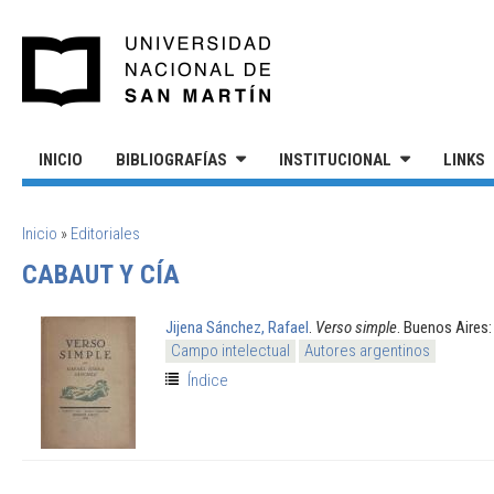
Pasar al contenido principal
UNIVERSIDAD NACIONAL DE S
INICIO
BIBLIOGRAFÍAS
INSTITUCIONAL
LINKS
SE ENCUENTRA USTED AQUÍ
Inicio
»
Editoriales
CABAUT Y CÍA
Jijena Sánchez, Rafael
.
Verso simple
. Buenos Aires
Campo intelectual
Autores argentinos
Índice