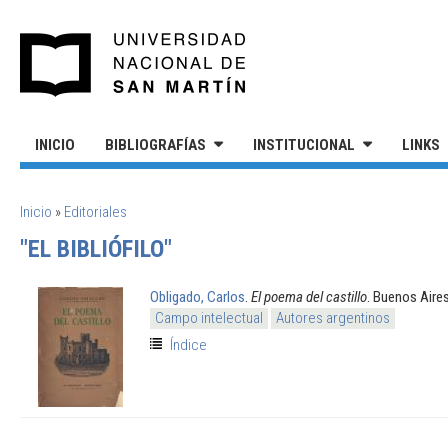
Pasar al contenido principal
UNIVERSIDAD NACIONAL DE S
INICIO
BIBLIOGRAFÍAS
INSTITUCIONAL
LINKS
SE ENCUENTRA USTED AQUÍ
Inicio
»
Editoriales
"EL BIBLIÓFILO"
Obligado, Carlos
.
El poema del castillo
. Buenos Aire
Campo intelectual
Autores argentinos
Índice