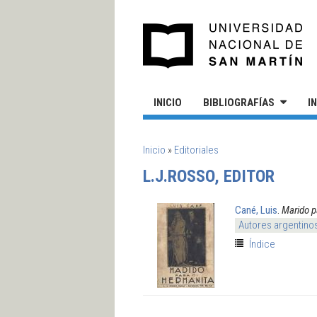
Pasar al contenido principal
UN
INICIO
BIBLIOGRAFÍAS
I
SE ENCUENTRA USTED AQUÍ
Inicio
»
Editoriales
L.J.ROSSO, EDITOR
Cané, Luis
.
Marido p
Autores argentino
Índice