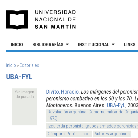
Pasar al contenido principal
UNIVERSIDAD NACIONAL DE S
INICIO
BIBLIOGRAFÍAS
INSTITUCIONAL
LINKS
SE ENCUENTRA USTED AQUÍ
Inicio
»
Editoriales
UBA-FYL
Divito, Horacio
.
Los márgenes del peronism
Sin imagen
de portada
peronismo combativo en los 60 y los 70. L
Montoneros
. Buenos Aires:
UBA-FyL
, 2003
Revolución argentina. Gobierno militar de Onganí
1973)
Izquierda peronista, grupos armados peronistas
Cámpora, Perón, Isabel
Autores argentinos