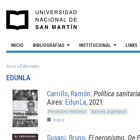
Pasar al contenido principal
UNIVERSIDAD NACIONAL DE S
INICIO
BIBLIOGRAFÍAS
INSTITUCIONAL
LINKS
SE ENCUENTRA USTED AQUÍ
Inicio
»
Editoriales
EDUNLA
Carrillo, Ramón
.
Política sanitari
Aires:
EdunLa
, 2021.
Peronismo histórico
Autores argentinos
Índice
Susani, Bruno
.
El peronismo. De P