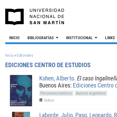
Pasar al contenido principal
UNIVERSIDAD NACIONAL DE S
INICIO
BIBLIOGRAFÍAS
INSTITUCIONAL
LINKS
SE ENCUENTRA USTED AQUÍ
Inicio
»
Editoriales
EDICIONES CENTRO DE ESTUDIOS
Kohen, Alberto
.
El caso Ingalinel
Buenos Aires:
Ediciones Centro 
Peronismo histórico
Autores argentinos
Índice
Laborde, Julio
,
Paso, Leonardo
,
R