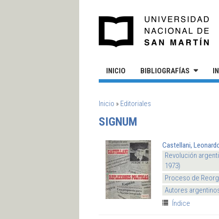
Pasar al contenido principal
UN
INICIO
BIBLIOGRAFÍAS
I
SE ENCUENTRA USTED AQUÍ
Inicio
»
Editoriales
SIGNUM
Castellani, Leonard
Revolución argenti
1973)
Proceso de Reorga
Autores argentino
Índice