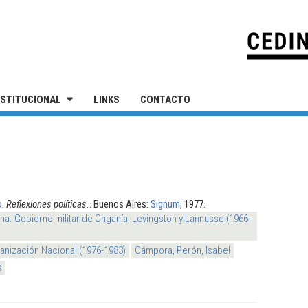
IVERSIDAD NACIONAL DE SAN MARTÍN
NSTITUCIONAL
LINKS
CONTACTO
o
.
Reflexiones políticas.
. Buenos Aires:
Signum
, 1977.
na. Gobierno militar de Onganía, Levingston y Lannusse (1966-
nización Nacional (1976-1983)
Cámpora, Perón, Isabel
s