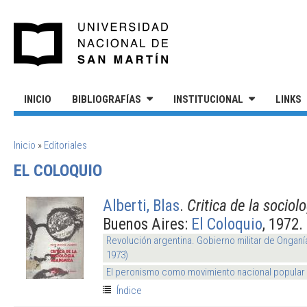
Pasar al contenido principal
UNIVERSIDAD NACIONAL DE S
INICIO
BIBLIOGRAFÍAS
INSTITUCIONAL
LINKS
SE ENCUENTRA USTED AQUÍ
Inicio
»
Editoriales
EL COLOQUIO
Alberti, Blas
.
Critica de la socio
Buenos Aires:
El Coloquio
, 1972.
Revolución argentina. Gobierno militar de Onganí
1973)
El peronismo como movimiento nacional popular
Índice