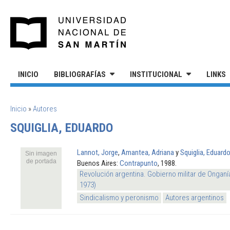
Pasar al contenido principal
UNIVERSIDAD NACIONAL DE S
INICIO
BIBLIOGRAFÍAS
INSTITUCIONAL
LINKS
SE ENCUENTRA USTED AQUÍ
Inicio
»
Autores
SQUIGLIA, EDUARDO
Lannot, Jorge
,
Amantea, Adriana
y
Squiglia, Eduard
Sin imagen
de portada
Buenos Aires:
Contrapunto
, 1988.
Revolución argentina. Gobierno militar de Onganí
1973)
Sindicalismo y peronismo
Autores argentinos