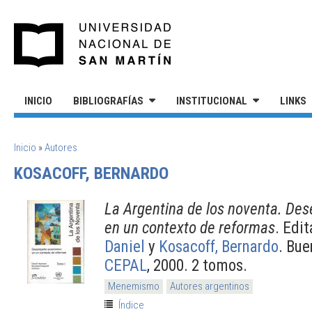
Pasar al contenido principal
UNIVERSIDAD NACIONAL DE S
INICIO
BIBLIOGRAFÍAS
INSTITUCIONAL
LINKS
SE ENCUENTRA USTED AQUÍ
Inicio
»
Autores
KOSACOFF, BERNARDO
La Argentina de los noventa. D
en un contexto de reformas
. Edi
Daniel
y
Kosacoff, Bernardo
. Bue
CEPAL
, 2000. 2 tomos.
Menemismo
Autores argentinos
Índice