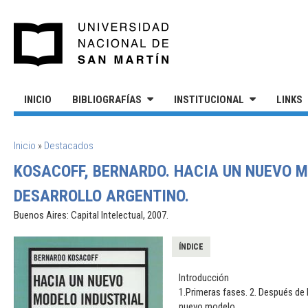
Pasar al contenido principal
UNIVERSIDAD NACIONAL DE S
INICIO
BIBLIOGRAFÍAS
INSTITUCIONAL
LINKS
SE ENCUENTRA USTED AQUÍ
Inicio
»
Destacados
KOSACOFF, BERNARDO. HACIA UN NUEVO MO
DESARROLLO ARGENTINO.
Buenos Aires: Capital Intelectual, 2007.
ÍNDICE
Introducción
1.Primeras fases. 2. Después de l
nuevo modelo.