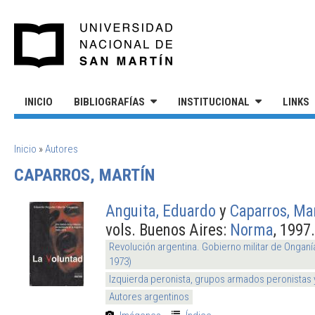
Pasar al contenido principal
UNIVERSIDAD NACIONAL DE S
INICIO
BIBLIOGRAFÍAS
INSTITUCIONAL
LINKS
SE ENCUENTRA USTED AQUÍ
Inicio
»
Autores
CAPARROS, MARTÍN
Anguita, Eduardo
y
Caparros, Ma
vols. Buenos Aires:
Norma
, 1997.
Revolución argentina. Gobierno militar de Onganí
1973)
Izquierda peronista, grupos armados peronistas
Autores argentinos