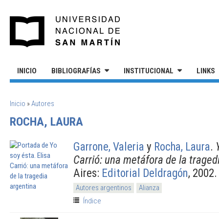
Pasar al contenido principal
UNIVERSIDAD NACIONAL DE S
INICIO
BIBLIOGRAFÍAS
INSTITUCIONAL
LINKS
SE ENCUENTRA USTED AQUÍ
Inicio
»
Autores
ROCHA, LAURA
Garrone, Valeria
y
Rocha, Laura
.
Carrió: una metáfora de la traged
Aires:
Editorial Deldragón
, 2002.
Autores argentinos
Alianza
Índice