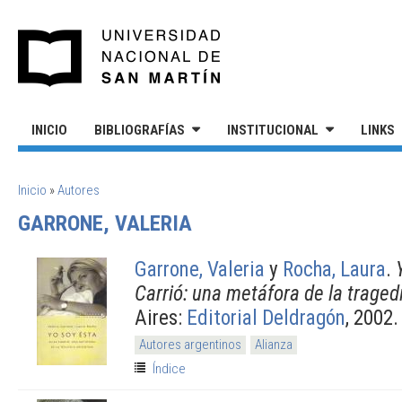
Pasar al contenido principal
UNIVERSIDAD NACIONAL DE S
INICIO
BIBLIOGRAFÍAS
INSTITUCIONAL
LINKS
SE ENCUENTRA USTED AQUÍ
Inicio
»
Autores
GARRONE, VALERIA
Garrone, Valeria
y
Rocha, Laura
.
Carrió: una metáfora de la traged
Aires:
Editorial Deldragón
, 2002.
Autores argentinos
Alianza
Índice