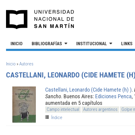
Pasar al contenido principal
UNIVERSIDAD NACIONAL DE S
INICIO
BIBLIOGRAFÍAS
INSTITUCIONAL
LINKS
SE ENCUENTRA USTED AQUÍ
Inicio
»
Autores
CASTELLANI, LEONARDO (CIDE HAMETE (H)
Castellani, Leonardo (Cide Hamete (h) )
.
Sancho
. Buenos Aires:
Ediciones Penca
,
aumentada en 5 capítulos
Campo intelectual
Autores argentinos
Golpe m
Índice