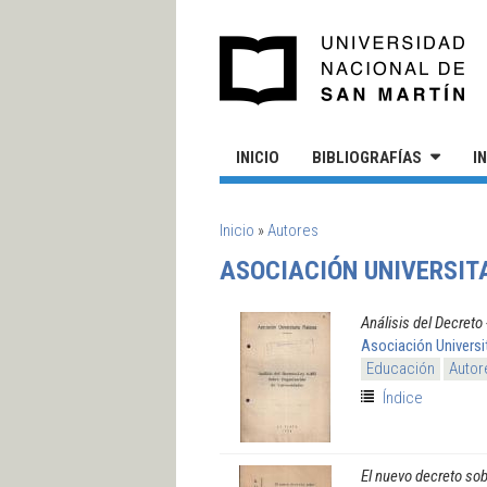
Pasar al contenido principal
UN
INICIO
BIBLIOGRAFÍAS
I
SE ENCUENTRA USTED AQUÍ
Inicio
»
Autores
ASOCIACIÓN UNIVERSIT
Análisis del Decreto
Asociación Universi
Educación
Autor
Índice
El nuevo decreto sob