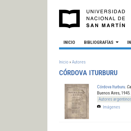
Pasar al contenido principal
UN
INICIO
BIBLIOGRAFÍAS
I
SE ENCUENTRA USTED AQUÍ
Inicio
»
Autores
CÓRDOVA ITURBURU
Córdova Iturburu
.
Ca
Buenos Aires, 1945.
Autores argentino
Imágenes