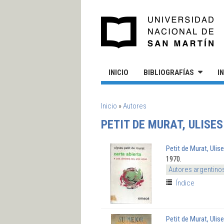
Pasar al contenido principal
UN
INICIO
BIBLIOGRAFÍAS
I
SE ENCUENTRA USTED AQUÍ
Inicio
»
Autores
PETIT DE MURAT, ULISES
Petit de Murat, Ulis
1970.
Autores argentino
Índice
Petit de Murat, Ulis