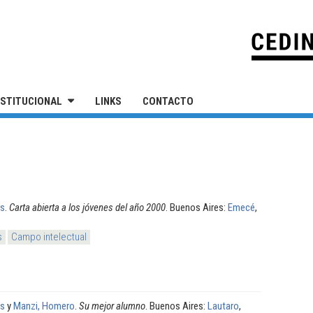
IVERSIDAD NACIONAL DE SAN MARTÍN
NSTITUCIONAL
LINKS
CONTACTO
es
.
Carta abierta a los jóvenes del año 2000
. Buenos Aires:
Emecé
,
s
Campo intelectual
es
y
Manzi, Homero
.
Su mejor alumno
. Buenos Aires:
Lautaro
,