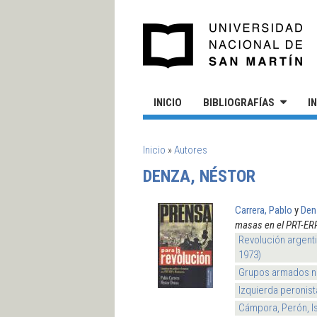
Pasar al contenido principal
UN
INICIO
BIBLIOGRAFÍAS
I
SE ENCUENTRA USTED AQUÍ
Inicio
»
Autores
DENZA, NÉSTOR
Carrera, Pablo
y
Den
masas en el PRT-ER
Revolución argenti
1973)
Grupos armados n
Izquierda peronis
Cámpora, Perón, I