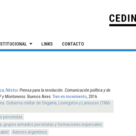
IVERSIDAD NACIONAL DE SAN MARTÍN
NSTITUCIONAL
LINKS
CONTACTO
za, Néstor
.
Prensa para la revolución. Comunicación política y de
P y Montoneros
. Buenos Aires:
Tren en movimiento
, 2016.
na. Gobierno militar de Onganía, Levingston y Lannusse (1966-
o peronistas
ta, grupos armados peronistas y formaciones especiales
sabel
Autores argentinos