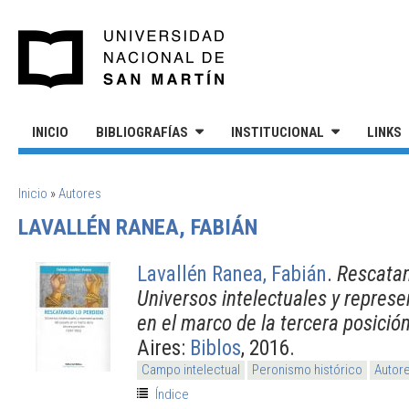
Pasar al contenido principal
UNIVERSIDAD NACIONAL DE S
INICIO
BIBLIOGRAFÍAS
INSTITUCIONAL
LINKS
SE ENCUENTRA USTED AQUÍ
Inicio
»
Autores
LAVALLÉN RANEA, FABIÁN
Lavallén Ranea, Fabián
.
Rescatan
Universos intelectuales y repres
en el marco de la tercera posició
Aires:
Biblos
, 2016.
Campo intelectual
Peronismo histórico
Autore
Índice