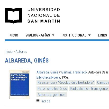
Pasar al contenido principal
UNIVERSIDAD NACIONAL DE S
INICIO
BIBLIOGRAFÍAS
INSTITUCIONAL
LINKS
SE ENCUENTRA USTED AQUÍ
Inicio
»
Autores
ALBAREDA, GINÉS
Albareda, Ginés
y
Garfías, Francisco
.
Antología de la
Biblioteca Nueva
, 1959.
Resistencia y "Revolución Libertadora"
Campo i
Peronismo histórico
Radicalismo intransigente 
Autores argentinos
Índice