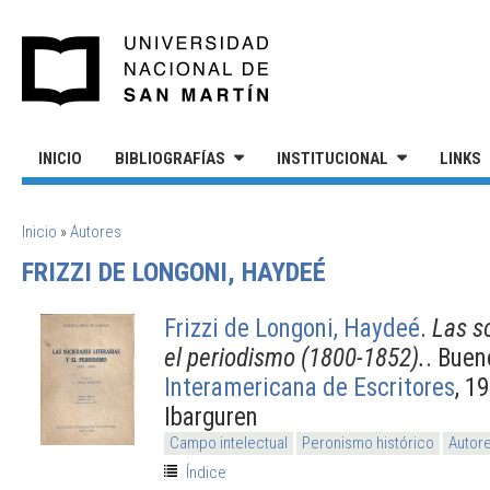
Pasar al contenido principal
UNIVERSIDAD NACIONAL DE S
INICIO
BIBLIOGRAFÍAS
INSTITUCIONAL
LINKS
SE ENCUENTRA USTED AQUÍ
Inicio
»
Autores
FRIZZI DE LONGONI, HAYDEÉ
Frizzi de Longoni, Haydeé
.
Las so
el periodismo (1800-1852).
. Buen
Interamericana de Escritores
, 1
Ibarguren
Campo intelectual
Peronismo histórico
Autore
Índice