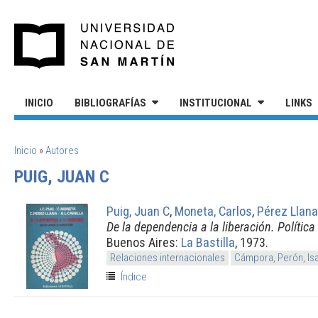
Pasar al contenido principal
UNIVERSIDAD NACIONAL DE S
INICIO
BIBLIOGRAFÍAS
INSTITUCIONAL
LINKS
SE ENCUENTRA USTED AQUÍ
Inicio
»
Autores
PUIG, JUAN C
Puig, Juan C
,
Moneta, Carlos
,
Pérez Llana
De la dependencia a la liberación. Política
Buenos Aires:
La Bastilla
, 1973.
Relaciones internacionales
Cámpora, Perón, Is
Índice