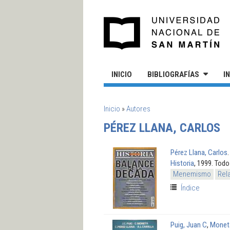
Pasar al contenido principal
UN
INICIO
BIBLIOGRAFÍAS
I
SE ENCUENTRA USTED AQUÍ
Inicio
»
Autores
PÉREZ LLANA, CARLOS
Pérez Llana, Carlos
Historia
, 1999. Todo
Menemismo
Rel
Índice
Puig, Juan C
,
Moneta