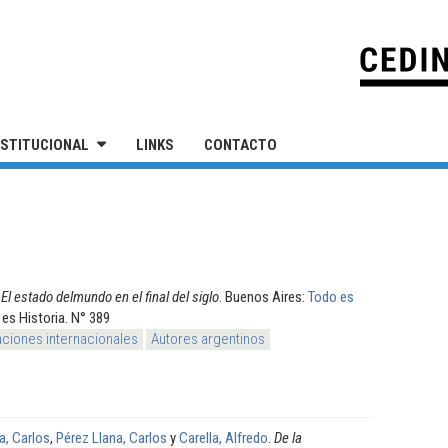
IVERSIDAD NACIONAL DE SAN MARTÍN
NSTITUCIONAL
LINKS
CONTACTO
.
El estado delmundo en el final del siglo
. Buenos Aires:
Todo es
 es Historia. N° 389
aciones internacionales
Autores argentinos
, Carlos
,
Pérez Llana, Carlos
y
Carella, Alfredo
.
De la