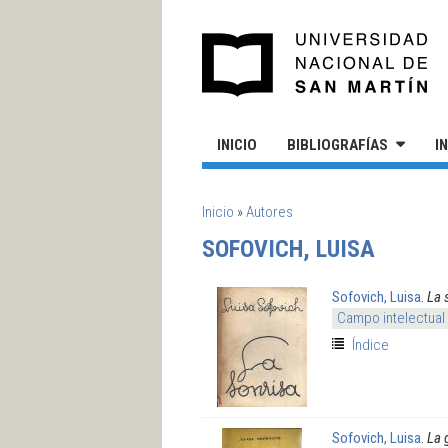
Pasar al contenido principal
UN
INICIO
BIBLIOGRAFÍAS
I
SE ENCUENTRA USTED AQUÍ
Inicio
»
Autores
SOFOVICH, LUISA
Sofovich, Luisa
.
La 
Campo intelectual
Índice
Sofovich, Luisa
.
La g