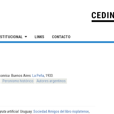
IVERSIDAD NACIONAL DE SAN MARTÍN
NSTITUCIONAL
LINKS
CONTACTO
sonrisa
. Buenos Aires:
La Peña
, 1933.
Peronismo histórico
Autores argentinos
ruta artificial
. Uruguay:
Sociedad Amigos del libro rioplatense
,