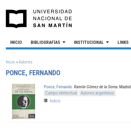
Pasar al contenido principal
UNIVERSIDAD NACIONAL DE S
INICIO
BIBLIOGRAFÍAS
INSTITUCIONAL
LINKS
SE ENCUENTRA USTED AQUÍ
Inicio
»
Autores
PONCE, FERNANDO
Ponce, Fernando
.
Ramón Gómez de la Serna
. Madrid
Campo intelectual
Autores argentinos
Índice