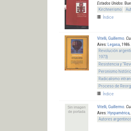
Estados Unidos
. Bu
Kirchnerismo
Au
Índice
Vitelli, Guillermo
.
Cu
Aires:
Legasa
, 1986.
Revolución argenti
1973)
Resistencia y "Rev
Peronismo históri
Radicalismo intran
Proceso de Reorga
Índice
Vitelli, Guillermo
.
Cu
Sin imagen
de portada
Aires:
Hyspamérica
Autores argentino