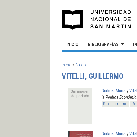
Pasar al contenido principal
UN
INICIO
BIBLIOGRAFÍAS
I
SE ENCUENTRA USTED AQUÍ
Inicio
»
Autores
VITELLI, GUILLERMO
Burkun, Mario
y
Vite
Sin imagen
de portada
la Política Económi
Kirchnerismo
Ren
Burkun, Mario
y
Vite