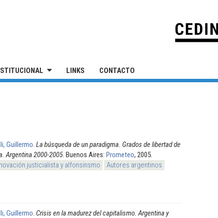
IVERSIDAD NACIONAL DE SAN MARTÍN
NSTITUCIONAL
LINKS
CONTACTO
lli, Guillermo
.
La búsqueda de un paradigma. Grados de libertad de
ca. Argentina 2000-2005
. Buenos Aires:
Prometeo
, 2005.
ovación justicialista y alfonsinsmo
Autores argentinos
lli, Guillermo
.
Crisis en la madurez del capitalismo. Argentina y