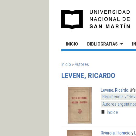
Pasar al contenido principal
UN
INICIO
BIBLIOGRAFÍAS
I
SE ENCUENTRA USTED AQUÍ
Inicio
»
Autores
LEVENE, RICARDO
Levene, Ricardo
.
Man
Resistencia y "Rev
Autores argentino
Índice
Rivarola, Horacio
y