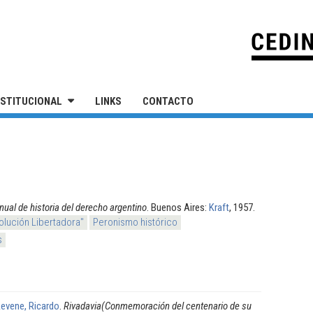
IVERSIDAD NACIONAL DE SAN MARTÍN
NSTITUCIONAL
LINKS
CONTACTO
ual de historia del derecho argentino
. Buenos Aires:
Kraft
, 1957.
olución Libertadora"
Peronismo histórico
s
Levene, Ricardo
.
Rivadavia(Conmemoración del centenario de su