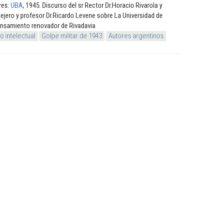
res:
UBA
, 1945. Discurso del sr Rector Dr.Horacio Rivarola y
ejero y profesor Dr.Ricardo Levene sobre La Universidad de
ensamiento renovador de Rivadavia
 intelectual
Golpe militar de 1943
Autores argentinos