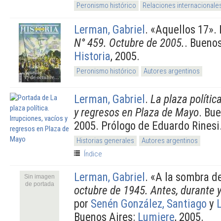
Peronismo histórico
Relaciones internacionale
Lerman, Gabriel
.
«Aquellos 17».
N° 459. Octubre de 2005.
. Bueno
Historia
, 2005.
Peronismo histórico
Autores argentinos
Lerman, Gabriel
.
La plaza polític
y regresos en Plaza de Mayo
. Bu
2005. Prólogo de Eduardo Rinesi
Historias generales
Autores argentinos
Índice
Lerman, Gabriel
.
«A la sombra de
Sin imagen
de portada
octubre de 1945. Antes, durante 
por
Senén González, Santiago
y
Buenos Aires:
Lumiere
, 2005.