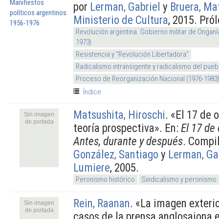
por
Lerman, Gabriel
y
Bruera, Ma
Ministerio de Cultura
, 2015. Pró
Revolución argentina. Gobierno militar de Onganí
1973)
Resistencia y "Revolución Libertadora"
Radicalismo intransigente y radicalismo del pueb
Proceso de Reorganización Nacional (1976-1983
Índice
Matsushita, Hiroschi
.
«El 17 de o
Sin imagen
de portada
teoría prospectiva». En:
El 17 de
Antes, durante y después
. Compi
González, Santiago
y
Lerman, Ga
Lumiere
, 2005.
Peronismo histórico
Sindicalismo y peronismo
Rein, Raanan
.
«La imagen exterio
Sin imagen
de portada
casos de la prensa anglosajona e