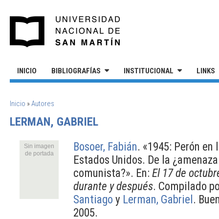
Pasar al contenido principal
UNIVERSIDAD NACIONAL DE S
INICIO
BIBLIOGRAFÍAS
INSTITUCIONAL
LINKS
SE ENCUENTRA USTED AQUÍ
Inicio
»
Autores
LERMAN, GABRIEL
Bosoer, Fabián
.
«1945: Perón en 
Sin imagen
de portada
Estados Unidos. De la ¿amenaza 
comunista?». En:
El 17 de octubr
durante y después
. Compilado p
Santiago
y
Lerman, Gabriel
. Bue
2005.