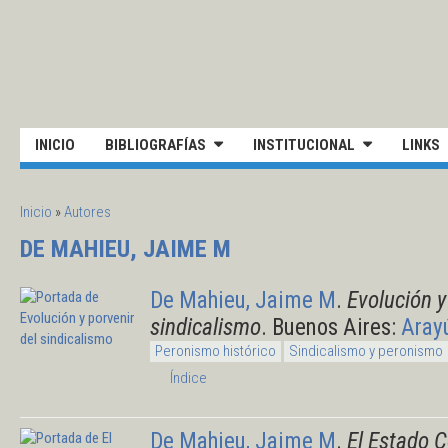
Pasar al contenido principal
UNIVERSIDAD NACIONAL DE S
INICIO
BIBLIOGRAFÍAS
INSTITUCIONAL
LINKS
SE ENCUENTRA USTED AQUÍ
Inicio
»
Autores
DE MAHIEU, JAIME M
De Mahieu, Jaime M
.
Evolución y
sindicalismo
. Buenos Aires:
Aray
Peronismo histórico
Sindicalismo y peronismo
Índice
De Mahieu, Jaime M
.
El Estado 