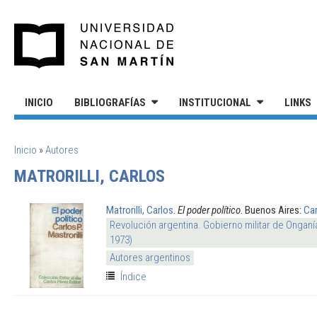
Pasar al contenido principal
UNIVERSIDAD NACIONAL DE S
INICIO
BIBLIOGRAFÍAS
INSTITUCIONAL
LINKS
SE ENCUENTRA USTED AQUÍ
Inicio
»
Autores
MATRORILLI, CARLOS
Matrorilli, Carlos
.
El poder político
. Buenos Aires:
Car
Revolución argentina. Gobierno militar de Onganí
1973)
Autores argentinos
Índice