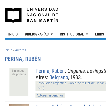
Pasar al contenido principal
UNIVERSIDAD NACIONAL DE S
INICIO
BIBLIOGRAFÍAS
INSTITUCIONAL
LINKS
SE ENCUENTRA USTED AQUÍ
Inicio
»
Autores
PERINA, RUBÉN
Perina, Rubén
.
Onganía, Levingst
Sin imagen
de portada
Aires:
Belgrano
, 1983.
Revolución argentina. Gobierno militar de Onganí
1973)
Autores argentinos