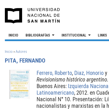
Pasar al contenido principal
UNIVERSIDAD NACIONAL DE S
INICIO
BIBLIOGRAFÍAS
INSTITUCIONAL
LINKS
SE ENCUENTRA USTED AQUÍ
Inicio
»
Autores
PITA, FERNANDO
Ferrero, Roberto
,
Diaz, Honorio
y
Revisionismo histórico argentino. 
Buenos Aires:
Izquierda Naciona
Latinoamericano
, 2012. en Cuad
Nacional N° 10. Presentación: Li
nacionalistas y marxistas en la h