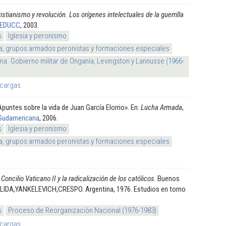
istianismo y revolución. Los orígenes intelectuales de la guerrilla
EDUCC
, 2003.
s
Iglesia y peronismo
ta, grupos armados peronistas y formaciones especiales
na. Gobierno militar de Onganía, Levingston y Lannusse (1966-
cargas
Apuntes sobre la vida de Juan García Elorrio». En:
Lucha Armada
,
Sudamericana
, 2006.
s
Iglesia y peronismo
ta, grupos armados peronistas y formaciones especiales
 Concilio Vaticano II y la radicalización de los católicos
. Buenos
n LIDA,YANKELEVICH,CRESPO. Argentina, 1976. Estudios en torno
s
Proceso de Reorganización Nacional (1976-1983)
cargas