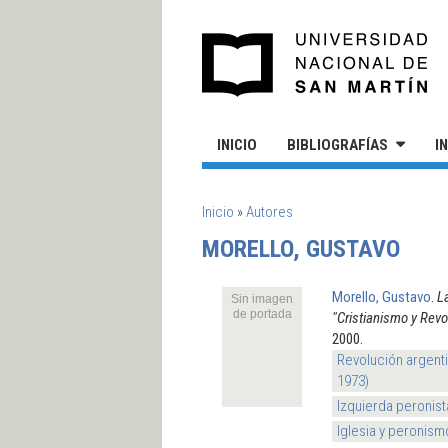
Pasar al contenido principal
UN
INICIO
BIBLIOGRAFÍAS
I
SE ENCUENTRA USTED AQUÍ
Inicio
»
Autores
MORELLO, GUSTAVO
Morello, Gustavo
.
La
Sin imagen
de portada
"Cristianismo y Revo
2000.
Revolución argenti
1973)
Izquierda peronis
Iglesia y peronism