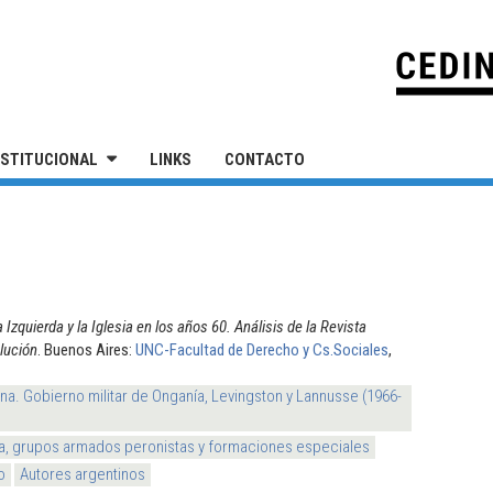
IVERSIDAD NACIONAL DE SAN MARTÍN
NSTITUCIONAL
LINKS
CONTACTO
 Izquierda y la Iglesia en los años 60. Análisis de la Revista
lución
. Buenos Aires:
UNC-Facultad de Derecho y Cs.Sociales
,
na. Gobierno militar de Onganía, Levingston y Lannusse (1966-
ta, grupos armados peronistas y formaciones especiales
o
Autores argentinos