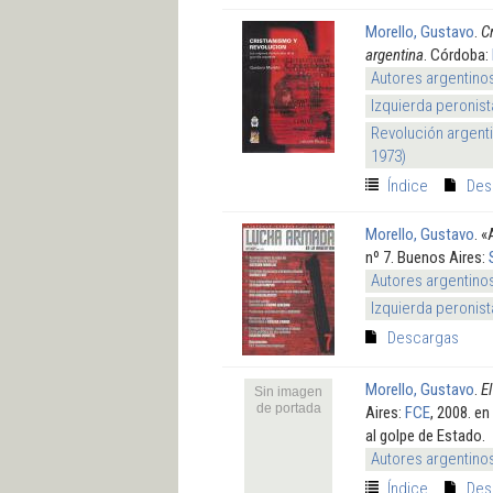
Morello, Gustavo
.
Cr
argentina
. Córdoba:
Autores argentino
Izquierda peronis
Revolución argenti
1973)
Índice
Des
Morello, Gustavo
.
«
nº 7. Buenos Aires:
Autores argentino
Izquierda peronis
Descargas
Morello, Gustavo
.
El
Sin imagen
de portada
Aires:
FCE
, 2008. e
al golpe de Estado.
Autores argentino
Índice
Des